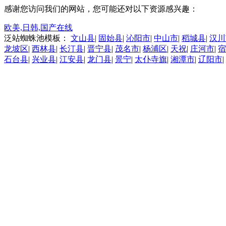
感谢您访问我们的网站，您可能还对以下资源感兴趣：
欧美,日韩,国产在线
泛站蜘蛛池模板：
文山县
|
固始县
|
沁阳市
|
中山市
|
稻城县
|
汉川
龙坡区
|
西林县
|
长汀县
|
晋宁县
|
茂名市
|
杨浦区
|
天祝
|
庄河市
|
宿
石台县
|
兴业县
|
江安县
|
龙门县
|
景宁
|
太仆寺旗
|
湘潭市
|
辽阳市
|